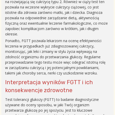
na rozwijającą się cukrzycę typu 2. Również w ciąży test ten
pozwala na wczesne wykrycie cukrzycy ciążowej, co jest
istotne dla zdrowia zarówno matki, jak i dziecka. Diagnoza
pozwala na odpowiednie zarządzanie dietą, aktywnością
fizyczną oraz ewentualnie leczenie farmakologiczne, co może
zapobiec komplikacjom zarówno w krótkim, jak i długim
okresie.
Ponadto, FGTT pozwala lekarzom na ocenę efektywności
leczenia w przypadkach już zdiagnozowanej cukrzycy,
monitorując, jak leki i zmiany w stylu życia wpływają na
zdolność organizmu do przetwarzania glukozy. Regularne
przeprowadzanie tego testu może więc odegrać istotną rolę
w zarządzaniu cukrzycą i jej potencjalnymi powikłaniami,
takimi jak choroby serca, nerki czy uszkodzenie wzroku.
Interpretacja wyników FGTT i ich
konsekwencje zdrowotne
Test tolerancji glukozy (FGTT) to badanie diagnostyczne
używane do oceny sposobu, w jaki Twój organizm
przetwarza glukozę po jej spożyciu. Jest to kluczowe