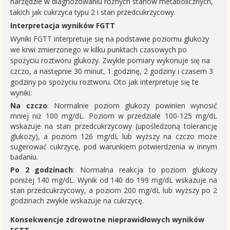
narzędzie w diagnozowaniu różnych stanów metabolicznych,
takich jak cukrzyca typu 2 i stan przedcukrzycowy.
Interpretacja wyników FGTT
Wyniki FGTT interpretuje się na podstawie poziomu glukozy
we krwi zmierzonego w kilku punktach czasowych po
spożyciu roztworu glukozy. Zwykle pomiary wykonuje się na
czczo, a następnie 30 minut, 1 godzinę, 2 godziny i czasem 3
godziny po spożyciu roztworu. Oto jak interpretuje się te
wyniki:
Na czczo
: Normalnie poziom glukozy powinien wynosić
mniej niż 100 mg/dL. Poziom w przedziale 100-125 mg/dL
wskazuje na stan przedcukrzycowy (upośledzoną tolerancję
glukozy), a poziom 126 mg/dL lub wyższy na czczo może
sugerować cukrzycę, pod warunkiem potwierdzenia w innym
badaniu.
Po 2 godzinach
: Normalna reakcja to poziom glukozy
poniżej 140 mg/dL. Wynik od 140 do 199 mg/dL wskazuje na
stan przedcukrzycowy, a poziom 200 mg/dL lub wyższy po 2
godzinach zwykle wskazuje na cukrzycę.
Konsekwencje zdrowotne nieprawidłowych wyników