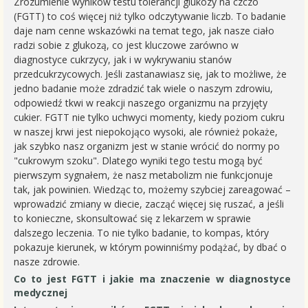
Zrozumienie wyników testu tolerancji glukozy na czczo
(FGTT) to coś więcej niż tylko odczytywanie liczb. To badanie
daje nam cenne wskazówki na temat tego, jak nasze ciało
radzi sobie z glukozą, co jest kluczowe zarówno w
diagnostyce cukrzycy, jak i w wykrywaniu stanów
przedcukrzycowych. Jeśli zastanawiasz się, jak to możliwe, że
jedno badanie może zdradzić tak wiele o naszym zdrowiu,
odpowiedź tkwi w reakcji naszego organizmu na przyjęty
cukier. FGTT nie tylko uchwyci momenty, kiedy poziom cukru
w naszej krwi jest niepokojąco wysoki, ale również pokaże,
jak szybko nasz organizm jest w stanie wrócić do normy po
"cukrowym szoku". Dlatego wyniki tego testu mogą być
pierwszym sygnałem, że nasz metabolizm nie funkcjonuje
tak, jak powinien. Wiedząc to, możemy szybciej zareagować –
wprowadzić zmiany w diecie, zacząć więcej się ruszać, a jeśli
to konieczne, skonsultować się z lekarzem w sprawie
dalszego leczenia. To nie tylko badanie, to kompas, który
pokazuje kierunek, w którym powinniśmy podążać, by dbać o
nasze zdrowie.
Co to jest FGTT i jakie ma znaczenie w diagnostyce
medycznej