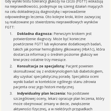
Gdy wyniki testu tolerancji glukozy na czczo (FGTT) wskazują
na nieprawidłowości, podejmuje się szereg działań mających
na celu dokładniejszą diagnostykę i wprowadzenie
odpowiedniego leczenia. Oto kolejne kroki, które zazwyczaj
są realizowane po stwierdzeniu nieprawidłowych wyników
FGTT:
Dokładna diagnoza:
Pierwszym krokiem jest
potwierdzenie diagnozy. Może być konieczne
powtórzenie FGTT lub wykonanie dodatkowych badań,
takich jak pomiar hemoglobiny glikowanej (HbA1c), która
dostarcza informacji o średnim poziomie glukozy we
krwi przez ostatnie trzy miesiące.
Konsultacja ze specjalistą:
Pacjent powinien
skonsultować się z endokrynologiem lub diabetologiem,
aby uzyskać specjalistyczną poradę. Specjalista oceni
wyniki badań w kontekście ogólnego stanu zdrowia
pacjenta oraz jego historii medycznej.
Indywidualny plan leczenia:
Na podstawie
szczegółowej oceny, lekarz opracuje plan leczenia, który
może obejmować zmiany w diecie, zwiększenie
aktywności fizycznej, a w niektórych przypadkach