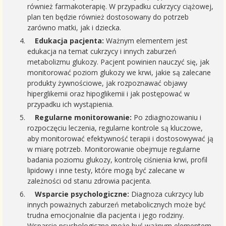
również farmakoterapię. W przypadku cukrzycy ciążowej,
plan ten będzie również dostosowany do potrzeb
zarówno matki, jak i dziecka.
Edukacja pacjenta:
Ważnym elementem jest
edukacja na temat cukrzycy i innych zaburzeń
metabolizmu glukozy. Pacjent powinien nauczyć się, jak
monitorować poziom glukozy we krwi, jakie są zalecane
produkty żywnościowe, jak rozpoznawać objawy
hiperglikemii oraz hipoglikemii i jak postępować w
przypadku ich wystąpienia.
Regularne monitorowanie:
Po zdiagnozowaniu i
rozpoczęciu leczenia, regularne kontrole są kluczowe,
aby monitorować efektywność terapii i dostosowywać ją
w miarę potrzeb. Monitorowanie obejmuje regularne
badania poziomu glukozy, kontrolę ciśnienia krwi, profil
lipidowy i inne testy, które mogą być zalecane w
zależności od stanu zdrowia pacjenta.
Wsparcie psychologiczne:
Diagnoza cukrzycy lub
innych poważnych zaburzeń metabolicznych może być
trudna emocjonalnie dla pacjenta i jego rodziny.
Wsparcie psychologiczne może być ważnym elementem