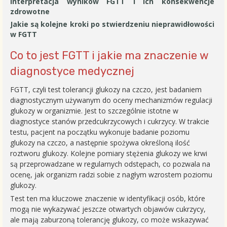
Interpretacja wyników FGTT i ich konsekwencje
zdrowotne
Jakie są kolejne kroki po stwierdzeniu nieprawidłowości
w FGTT
Co to jest FGTT i jakie ma znaczenie w
diagnostyce medycznej
FGTT, czyli test tolerancji glukozy na czczo, jest badaniem
diagnostycznym używanym do oceny mechanizmów regulacji
glukozy w organizmie. Jest to szczególnie istotne w
diagnostyce stanów przedcukrzycowych i cukrzycy. W trakcie
testu, pacjent na początku wykonuje badanie poziomu
glukozy na czczo, a następnie spożywa określoną ilość
roztworu glukozy. Kolejne pomiary stężenia glukozy we krwi
są przeprowadzane w regularnych odstępach, co pozwala na
ocenę, jak organizm radzi sobie z nagłym wzrostem poziomu
glukozy.
Test ten ma kluczowe znaczenie w identyfikacji osób, które
mogą nie wykazywać jeszcze otwartych objawów cukrzycy,
ale mają zaburzoną tolerancję glukozy, co może wskazywać