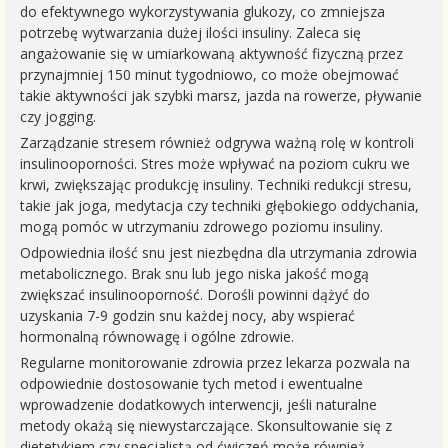
do efektywnego wykorzystywania glukozy, co zmniejsza
potrzebę wytwarzania dużej ilości insuliny. Zaleca się
angażowanie się w umiarkowaną aktywność fizyczną przez
przynajmniej 150 minut tygodniowo, co może obejmować
takie aktywności jak szybki marsz, jazda na rowerze, pływanie
czy jogging.
Zarządzanie stresem również odgrywa ważną rolę w kontroli
insulinooporności. Stres może wpływać na poziom cukru we
krwi, zwiększając produkcję insuliny. Techniki redukcji stresu,
takie jak joga, medytacja czy techniki głębokiego oddychania,
mogą pomóc w utrzymaniu zdrowego poziomu insuliny.
Odpowiednia ilość snu jest niezbędna dla utrzymania zdrowia
metabolicznego. Brak snu lub jego niska jakość mogą
zwiększać insulinooporność. Dorośli powinni dążyć do
uzyskania 7-9 godzin snu każdej nocy, aby wspierać
hormonalną równowagę i ogólne zdrowie.
Regularne monitorowanie zdrowia przez lekarza pozwala na
odpowiednie dostosowanie tych metod i ewentualne
wprowadzenie dodatkowych interwencji, jeśli naturalne
metody okażą się niewystarczające. Skonsultowanie się z
dietetykiem czy specjalistą od ćwiczeń może również