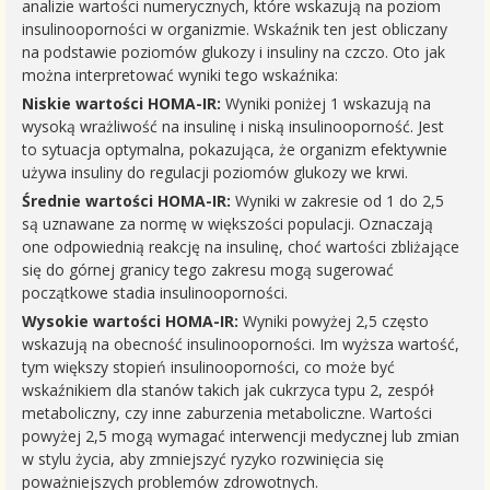
analizie wartości numerycznych, które wskazują na poziom
insulinooporności w organizmie. Wskaźnik ten jest obliczany
na podstawie poziomów glukozy i insuliny na czczo. Oto jak
można interpretować wyniki tego wskaźnika:
Niskie wartości HOMA-IR:
Wyniki poniżej 1 wskazują na
wysoką wrażliwość na insulinę i niską insulinooporność. Jest
to sytuacja optymalna, pokazująca, że organizm efektywnie
używa insuliny do regulacji poziomów glukozy we krwi.
Średnie wartości HOMA-IR:
Wyniki w zakresie od 1 do 2,5
są uznawane za normę w większości populacji. Oznaczają
one odpowiednią reakcję na insulinę, choć wartości zbliżające
się do górnej granicy tego zakresu mogą sugerować
początkowe stadia insulinooporności.
Wysokie wartości HOMA-IR:
Wyniki powyżej 2,5 często
wskazują na obecność insulinooporności. Im wyższa wartość,
tym większy stopień insulinooporności, co może być
wskaźnikiem dla stanów takich jak cukrzyca typu 2, zespół
metaboliczny, czy inne zaburzenia metaboliczne. Wartości
powyżej 2,5 mogą wymagać interwencji medycznej lub zmian
w stylu życia, aby zmniejszyć ryzyko rozwinięcia się
poważniejszych problemów zdrowotnych.