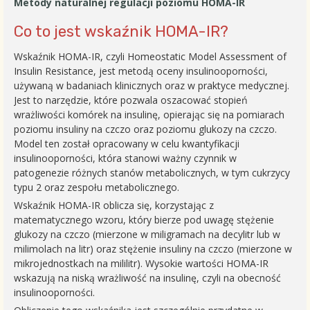
Metody naturalnej regulacji poziomu HOMA-IR
Co to jest wskaźnik HOMA-IR?
Wskaźnik HOMA-IR, czyli Homeostatic Model Assessment of
Insulin Resistance, jest metodą oceny insulinooporności,
używaną w badaniach klinicznych oraz w praktyce medycznej.
Jest to narzędzie, które pozwala oszacować stopień
wrażliwości komórek na insulinę, opierając się na pomiarach
poziomu insuliny na czczo oraz poziomu glukozy na czczo.
Model ten został opracowany w celu kwantyfikacji
insulinooporności, która stanowi ważny czynnik w
patogenezie różnych stanów metabolicznych, w tym cukrzycy
typu 2 oraz zespołu metabolicznego.
Wskaźnik HOMA-IR oblicza się, korzystając z
matematycznego wzoru, który bierze pod uwagę stężenie
glukozy na czczo (mierzone w miligramach na decylitr lub w
milimolach na litr) oraz stężenie insuliny na czczo (mierzone w
mikrojednostkach na mililitr). Wysokie wartości HOMA-IR
wskazują na niską wrażliwość na insulinę, czyli na obecność
insulinooporności.