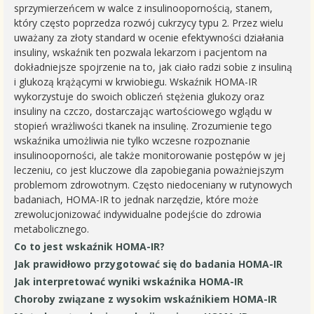
sprzymierzeńcem w walce z insulinoopornością, stanem,
który często poprzedza rozwój cukrzycy typu 2. Przez wielu
uważany za złoty standard w ocenie efektywności działania
insuliny, wskaźnik ten pozwala lekarzom i pacjentom na
dokładniejsze spojrzenie na to, jak ciało radzi sobie z insuliną
i glukozą krążącymi w krwiobiegu. Wskaźnik HOMA-IR
wykorzystuje do swoich obliczeń stężenia glukozy oraz
insuliny na czczo, dostarczając wartościowego wglądu w
stopień wrażliwości tkanek na insulinę. Zrozumienie tego
wskaźnika umożliwia nie tylko wczesne rozpoznanie
insulinooporności, ale także monitorowanie postępów w jej
leczeniu, co jest kluczowe dla zapobiegania poważniejszym
problemom zdrowotnym. Często niedoceniany w rutynowych
badaniach, HOMA-IR to jednak narzędzie, które może
zrewolucjonizować indywidualne podejście do zdrowia
metabolicznego.
Co to jest wskaźnik HOMA-IR?
Jak prawidłowo przygotować się do badania HOMA-IR
Jak interpretować wyniki wskaźnika HOMA-IR
Choroby związane z wysokim wskaźnikiem HOMA-IR