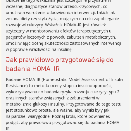
Obliczenie tego wskaźnika jest szczególnie przydatne w
wczesnej diagnostyce stanów przedcukrzycowych, co
umożliwia wdrożenie odpowiednich interwencji, takich jak
zmiana diety czy stylu życia, mających na celu zapobieganie
rozwojowi cukrzycy. Wskaźnik HOMA-IR jest również
użyteczny w monitorowaniu efektów terapeutycznych u
pacjentów leczonych z powodu zaburzeń metabolicznych,
umożliwiając ocenę skuteczności zastosowanych interwencji
w poprawie wrażliwości na insulinę.
Jak prawidłowo przygotować się do
badania HOMA-IR
Badanie HOMA-IR (Homeostatic Model Assessment of Insulin
Resistance) to metoda oceny stopnia insulinooporności,
wykorzystywana do badania ryzyka rozwoju cukrzycy typu 2
oraz innych stanów związanych z zaburzeniami w
metabolizmie glukozy i insuliny. Przygotowanie do tego testu
jest stosunkowo proste, ale ważne, aby wyniki były jak
najbardziej wiarygodne. Poznaj kroki, które powinieneś
podjąć, aby prawidłowo przygotować się do badania HOMA-
IR: