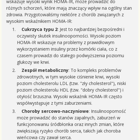
wskazuje wysoki wynik HOMA-IR, może prowadzić do
różnych schorzeń, które mają znaczący wpływ na ogólny stan
zdrowia. Przygotowaliśmy niektóre z chorób związanych z
wysokim wskaźnikiem HOMA-IR:
Cukrzyca typu 2
: Jest to najbardziej bezpośredni i
oczywisty skutek insulinooporności. Wysoki poziom
HOMA-IR wskazuje na problemy z prawidłowym
wykorzystaniem insuliny przez komórki ciała, co z
czasem prowadzi do stałego podwyższenia poziomu
glukozy we krwi.
Zespół metaboliczny
: To kompleks problemów
zdrowotnych, w tym wysokie ciśnienie krwi, wysoki
poziom cholesterolu LDL (tzw. "zły cholesterol"), niski
poziom cholesterolu HDL (tzw. "dobry cholesterol") i
otyłość brzuszna. Wysoki wskaźnik HOMA-IR często
współwystępuje z tymi zaburzeniami.
Choroby sercowo-naczyniowe
: Insulinooporność
może prowadzić do stanów zapalnych, zaburzeń w
funkcjonowaniu śródbłonka oraz innych zmian, które
zwiększają ryzyko chorób serca, takich jak choroba
wieńcowa czy zawał serca.