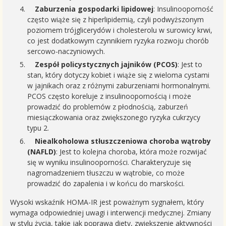
Zaburzenia gospodarki lipidowej
: Insulinooporność
często wiąże się z hiperlipidemią, czyli podwyższonym
poziomem trójglicerydów i cholesterolu w surowicy krwi,
co jest dodatkowym czynnikiem ryzyka rozwoju chorób
sercowo-naczyniowych.
Zespół policystycznych jajników (PCOS)
: Jest to
stan, który dotyczy kobiet i wiąże się z wieloma cystami
w jajnikach oraz z różnymi zaburzeniami hormonalnymi.
PCOS często koreluje z insulinoopornością i może
prowadzić do problemów z płodnością, zaburzeń
miesiączkowania oraz zwiększonego ryzyka cukrzycy
typu 2.
Niealkoholowa stłuszczeniowa choroba wątroby
(NAFLD)
: Jest to kolejna choroba, która może rozwijać
się w wyniku insulinooporności. Charakteryzuje się
nagromadzeniem tłuszczu w wątrobie, co może
prowadzić do zapalenia i w końcu do marskości.
Wysoki wskaźnik HOMA-IR jest poważnym sygnałem, który
wymaga odpowiedniej uwagi i interwencji medycznej. Zmiany
w stylu życia, takie jak poprawa diety, zwiększenie aktywności