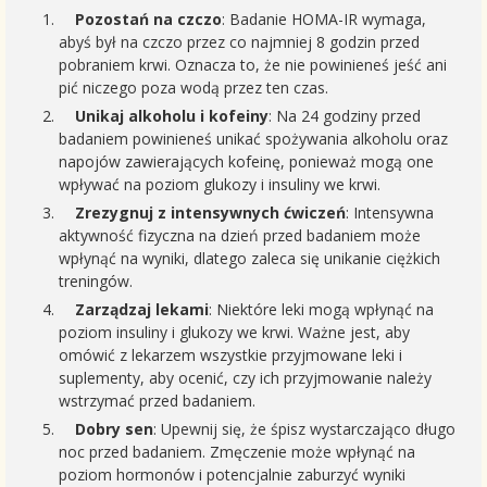
Pozostań na czczo
: Badanie HOMA-IR wymaga,
abyś był na czczo przez co najmniej 8 godzin przed
pobraniem krwi. Oznacza to, że nie powinieneś jeść ani
pić niczego poza wodą przez ten czas.
Unikaj alkoholu i kofeiny
: Na 24 godziny przed
badaniem powinieneś unikać spożywania alkoholu oraz
napojów zawierających kofeinę, ponieważ mogą one
wpływać na poziom glukozy i insuliny we krwi.
Zrezygnuj z intensywnych ćwiczeń
: Intensywna
aktywność fizyczna na dzień przed badaniem może
wpłynąć na wyniki, dlatego zaleca się unikanie ciężkich
treningów.
Zarządzaj lekami
: Niektóre leki mogą wpłynąć na
poziom insuliny i glukozy we krwi. Ważne jest, aby
omówić z lekarzem wszystkie przyjmowane leki i
suplementy, aby ocenić, czy ich przyjmowanie należy
wstrzymać przed badaniem.
Dobry sen
: Upewnij się, że śpisz wystarczająco długo
noc przed badaniem. Zmęczenie może wpłynąć na
poziom hormonów i potencjalnie zaburzyć wyniki